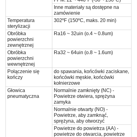
Inne materiały są dostępne na
zamówienie
Temperatura
302ºF (150ºC, maks. 20 min)
sterylizacji
Obróbka
Ra16 ~ 32uin (o.4 ~ 0.8um)
powierzchni
zewnętrznej
Obróbka
Ra32 ~ 64uin (o.8 ~ 1.6um)
powierzchni
wewnętrznej
Połączenie się
do spawania, końcówki zaciskane,
kończy
końcówki męskie, końcówki
kołnierzowe
Głowica
Normalnie zamknięty (NC) -
pneumatyczna
Powietrze otwiera, sprężyna
zamyka
Normalnie otwarty (NO) -
Powietrze, aby zamknąć,
sprężyna, aby otworzyć
Powietrze do powietrza (AA) -
powietrze do otwarcia, powietrze