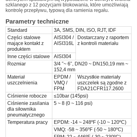
szklanego z 12 pozycjami blokowania, które umożliwiają
kontrolę przepływu, typową dla ramienia regału.
Parametry techniczne
Standard
3A, SMS, DIN, ISO, RJT, IDF
Części stalowe
AISI304 /
Dostarczany z raportem
mające kontakt z
AISI316L
z kontroli materiału
produktem
Inne części stalowe
AISI304
Rozmiar
3/4 "~ 6", DN20 ~ DN150,19 mm ~
152,4 mm
Materiał
EPDM /
Wszystkie materiały
uszczelnienia
VMQ /
uszczelek są zgodne z
FPM
FDA21CFR117.2600
Ciśnienie robocze
≤10bar (145psi)
Ciśnienie zasilania
5 ~ 8 (0 ~ 116 psi)
dla siłownika
pneumatycznego
Temperatura pracy
EPDM: -14 ~ 248ºF (-10 ~ 120ºC)
VMQ: -58 ~ 356ºF (-50 ~ 180ºC)
FPM: 22 ~ 446ºF (-30 ~ 230ºC)