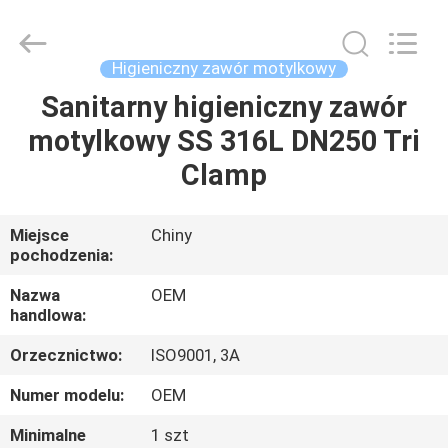
Beijing
Silk
Road
Enterprise
Management
Higieniczny zawór motylkowy
Services
Co.,LTD..
All
Sanitarny higieniczny zawór
DOM
Rights
Reserved.
motylkowy SS 316L DN250 Tri
PRODUKTY
Clamp
FILMY
Miejsce
Chiny
pochodzenia:
O
Nazwa
OEM
handlowa:
NAS
Orzecznictwo:
ISO9001, 3A
WYCIECZKA
Numer modelu:
OEM
PO
Minimalne
1 szt