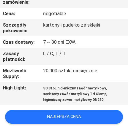
zamówienie:
FABRYCE
Cena:
negotiable
KONTROLA
Szczegóły
kartony i pudełko ze sklejki
JAKOŚCI
pakowania:
Czas dostawy:
7 ~ 30 dni EXW.
SKONTAKTUJ
Zasady
L / C, T / T
SIĘ
płatności:
Z
Możliwość
20 000 sztuk miesięcznie
Supply:
NAMI
High Light:
,
SS 316L higieniczny zawór motylkowy
,
sanitarny zawór motylkowy Tri Clamp
BLOG
higieniczny zawór motylkowy DN250
POPROSIĆ
NAJLEPSZA CENA
O