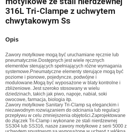
motylkowe ze stali nierdzewnej
316L Tri-Clampe z uchwytem
chwytakowym Ss
Opis
Zawory motylkowe mogą być uruchamiane ręcznie lub
pneumatycznie.Dostępnych jest wiele ręcznych
elementów sterujących spełniających różne wymagania
systemowe.Pneumatyczne elementy sterujące mogą być
poziome i pionowe, pojedyncze, podwójne i
modulowane.Mogą być wyposażone w blaty kontrolne i
zbliżeniowe. Jest szeroko stosowany w wielu
dziedzinach, takich jak piwo, napoje, nabiał, soki
owocowe, farmacja, biologia itp.
Zawory motylkowe Sanitary Tri-Clamp są eleganckim i
niezawodnym rozwiązaniem do odcinania lub regulacji
przepływu w celu zmniejszenia objętości.Zaprojektowane
do złączek Tri-Clamp i wykonane ze stali nierdzewnej
SS304 lub SS316, nasze zawory motylkowe z serii 5000 z
uchwytem spustowym są wyposażone w uchwyt z włókna