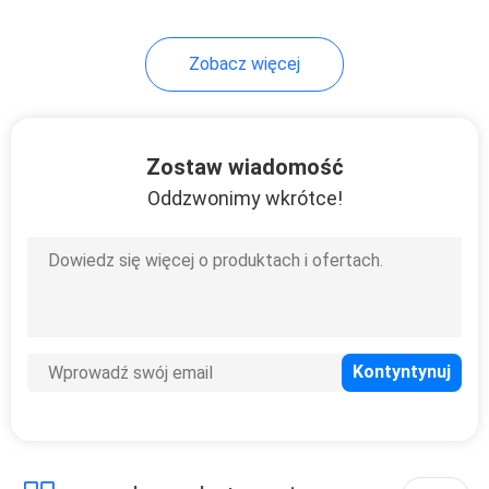
10
Zobacz więcej
Zawór odcinający z
uszczelnieniem
ciśnieniowym
Zostaw wiadomość
Oddzwonimy wkrótce!
10
Zawór pływakowy