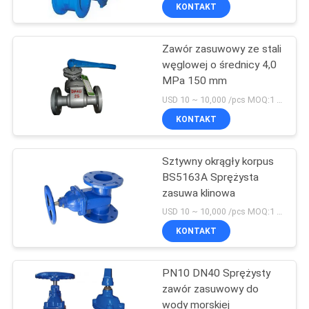
prętem
FABRYCE
KONTAKT
Zawór zasuwowy ze stali
KONTROLA
10
węglowej o średnicy 4,0
JAKOŚCI
MPa 150 mm
Kołnierzowy zawór
USD 10 ~ 10,000 /pcs MOQ:1 zestawy / szt
kulowy
SKONTAKTUJ
KONTAKT
SIĘ
Sztywny okrągły korpus
Z
BS5163A Sprężysta
NAMI
zasuwa klinowa
10
USD 10 ~ 10,000 /pcs MOQ:1 zestawy / szt
Zawór kulowy z
BLOG
KONTAKT
miękkim
PN10 DN40 Sprężysty
POPROSIĆ
siedziskiem
zawór zasuwowy do
O
wody morskiej