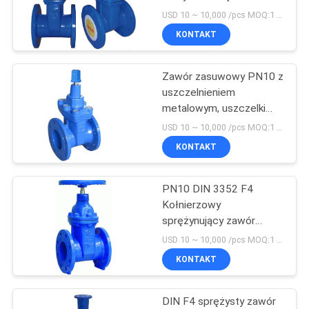
WYCENĘ
USD 10 ~ 10,000 /pcs MOQ:1 zestawy / szt
KONTAKT
10
SITEMAP
W pełni spawany
Zawór zasuwowy PN10 z
uszczelnieniem
zawór kulowy
POLITYKA
metalowym, uszczelki
trzpienia Zawory z
PRYWATNOŚCI
USD 10 ~ 10,000 /pcs MOQ:1 zestawy / szt
uszczelnieniem
KONTAKT
sprężystym
PN10 DIN 3352 F4
10
Kołnierzowy
Zawór kulowy
sprężynujący zawór
zasuwowy
USD 10 ~ 10,000 /pcs MOQ:1 zestawy / szt
uruchamiany
KONTAKT
hydraulicznie
DIN F4 sprężysty zawór