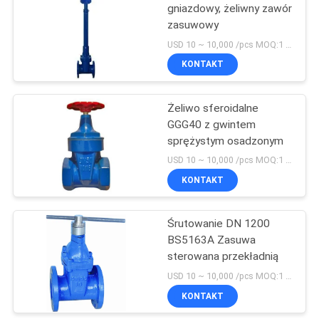
gniazdowy, żeliwny zawór
zasuwowy
10
USD 10 ~ 10,000 /pcs MOQ:1 zestawy / szt
Zawór kulowy
KONTAKT
kriogeniczny
Żeliwo sferoidalne
GGG40 z gwintem
sprężystym osadzonym
USD 10 ~ 10,000 /pcs MOQ:1 zestawy / szt
KONTAKT
10
Odporny zawór
Śrutowanie DN 1200
BS5163A Zasuwa
zasuwowy
sterowana przekładnią
USD 10 ~ 10,000 /pcs MOQ:1 zestawy / szt
KONTAKT