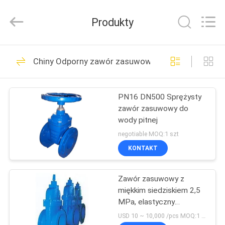
Beijing
Silk
Road
Produkty
Enterprise
Management
Services
Co.,LTD..
All
DOM
10
Rights
Chiny Odporny zawór zasuwowy
Reserved.
Zawór kulowy
PRODUKTY
montowany na
PN16 DN500 Sprężysty
zawór zasuwowy do
czopie
FILMY
wody pitnej
negotiable MOQ:1 szt
O
KONTAKT
10
NAS
Pneumatyczny
Zawór zasuwowy z
miękkim siedziskiem 2,5
WYCIECZKA
zawór kulowy
MPa, elastyczny
PO
zasuwowy z ciemnym
USD 10 ~ 10,000 /pcs MOQ:1 zestawy / szt