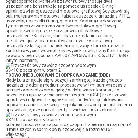
ognioodporności.Ponieważ zawór kulowy stosuje dwie
uszczelnione konstrukcje za pomocą uszczelek O-ring i
spiralnie zwijanej uszczelki metalowo-grafitowej.Gdy zawór się
pali, materiały niemetalowe, takie jak uszczelki gniazda z PTFE,
uszczelki, uszczelki O-ring, guma itp. Zostaną uszkodzone,
tymczasem zewnętrzna warstwa metalowo-grafitowej
spiralnie zwijanej uszczelki zapewnia dodatkowe
uszczelnienie.Kiedy miękkie gniazdo zostanie spalone,
metalowe gniazdo automatycznie utworzy metalową
uszczelkę z kulką pod naciskiem sprężyny, która skutecznie
kontroluje wyciek wewnętrzny i wyciek zewnętrzny.Konstrukcja
zaworu w pełni zgodna z API 607, API 6FA, BS 6755, JB / T 6899 i
innymi normami,
PODWÓJNE BLOKOWANIE I ODPROWADZANIE (DBB)
Kiedy kula znajduje się w pozycji zamkniętej, każde gniazdo
niezależnie odcina medium procesowe w tym samym czasie
pomiędzy przepływem w górę / w dół a wnęką korpusu, co
pozwala na upuszczenie ciśnienia w jamie (DBB) przez zawór
spustowy i odpowietrzający.Funkcja podwójnego blokowania i
odpowietrzania umożliwia przepłukanie zaworu pod ciśnieniem i
sprawdzenie, czy gniazdo jest prawidłowo uszczelnione.
Kula jest mocowana za pomocą czopu i trzpienia dla rozmiaru 4
”i mniejszych.Wspornik płyty czopowej dla rozmiaru 6 ”i
większego