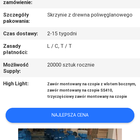
zamówienie:
FABRYCE
Szczegóły
Skrzynie z drewna poliwęglanowego
pakowania:
KONTROLA
JAKOŚCI
Czas dostawy:
2-15 tygodni
Zasady
L / C, T / T
płatności:
SKONTAKTUJ
SIĘ
Możliwość
20000 sztuk rocznie
Supply:
Z
High Light:
,
Zawór montowany na czopie z wlotem bocznym
NAMI
,
zawór montowany na czopie SS410
trzyczęściowy zawór montowany na czopie
BLOG
NAJLEPSZA CENA
POPROSIĆ
O