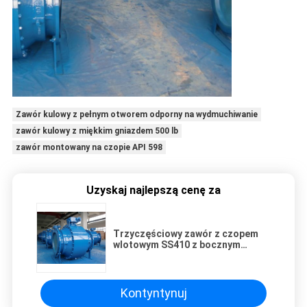
Zawór kulowy z pełnym otworem odporny na wydmuchiwanie
zawór kulowy z miękkim gniazdem 500 lb
zawór montowany na czopie API 598
Uzyskaj najlepszą cenę za
Trzyczęściowy zawór z czopem
wlotowym SS410 z bocznym
wlotem
Kontyntynuj