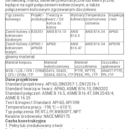
ślimakową, manul, siłowniki pneumatyczne lub elektryczne,
będące na ogół połączeniem kołnierzowym, a także
połączeniem końcowym zgrzewanym doczołowo.
Typ zaworu
Projekt i
Twarzą w
Wymiary
Temperatura
Inspekcja
kulowego
produkcja
twarz / Od
kołnierza
znamionowa
i test
końca do
ciśnienia
końca
Zawór kulowy z
BS5351
ANSI B16.10
ANSI
ANSI B16.34
API6D
kołnierzem
B16.5
dzielonym
Zawór kulowy z
API6D /
API6D
ANSI
ANSI B16.34
API598
kołnierzem
API608
B16.47
stałym
glowny material
Materiał korpusu
Materiał
Materiał
Uszczelka /
wykończeniowy
uszczelnienia
opakowanie
WCB / LCB / CF8 / CF8M
SS410, SS420,
PTFE, RPTFE,
GRAFIT.PTFE,
/ CF3 / CF3M, ITP.
SS304, SS316, ITP
PEEK, PPL, ITP.
PPL.ITP.
Dane projektowe
Standard projektowy: API 6D, DIN3357-1, EN12516-1
Standard twarzą w twarz: API6D, ASME B16.10, DIN3202
Standard połączeń: ASME B 16.5, ASME B16.47, DIN 2543/4,
ASME B 16.25
Test & Inspect Standard: API 6D, API 598
Temperatura pracy: -196 ℃ ~ 610 ℃
Typ połączenia: RF, RTJ, FF, BW.BSPT, NPT
Kwaśne środowisko: NACE MR0175
Cecha konstrukcyjna
1: Pełny lub zredukowany otwór