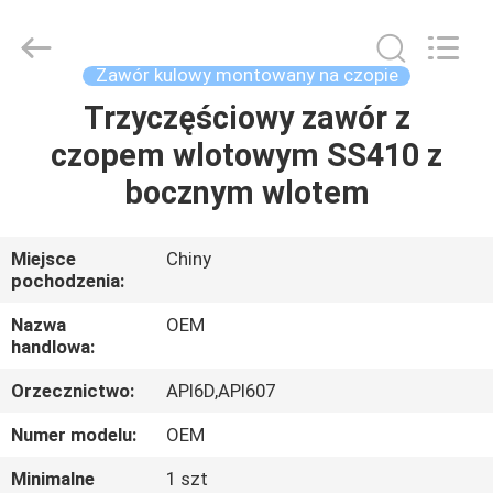
Beijing
Silk
Road
Enterprise
Management
Zawór kulowy montowany na czopie
Services
Co.,LTD..
All
Trzyczęściowy zawór z
DOM
Rights
Reserved.
czopem wlotowym SS410 z
PRODUKTY
bocznym wlotem
FILMY
Miejsce
Chiny
pochodzenia:
O
Nazwa
OEM
handlowa:
NAS
Orzecznictwo:
API6D,API607
WYCIECZKA
Numer modelu:
OEM
PO
Minimalne
1 szt