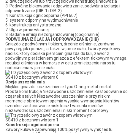
2: dwuczęściowa lub trzyczęściowa konstrukcja nadwozia
3: Podwójne blokowanie i odpowietrzanie, podwójna izolacja i
odpowietrzanie (DIB-1 i DIB-2)
4: Konstrukcja ognioodporna (API 607)
5: system odporny na wydmuchiwanie
6: konstrukcja antystatyczna
7: Ulga w jamie własnej
8: Badanie emisji niezorganizowanej (opcjonalnie)
PODWÓJNA IZOLACJA I ODPROWADZANIE (DIB)
Gniazdo z podwójnym tłokiem, średnie ciśnienie, zarówno
powyżej, jak i poniżej, a także w jamie ciała, tworzy wynikowy
nacisk, który dociska pierścień gniazda do kuli, zawór z
podwójnym pierścieniem gniazda z efektem tłokowym wymaga
redukcji ciśnienia w komorze w celu zmniejszenia narostu.
nadciśnienia w jamie ciała.
Opcje uszczelnienia
Miękkie gniazdo: uszczelnienie typu O-ring metal-metal
Prosta konstrukcja Niezawodne uszczelnienie Zastosowanie do
cząstek stałych Niezawodne uszczelnienie przy niskim
momencie obrotowym spełnia wysokie wymagania klientów
szerokie zastosowanie niski koszt.warunki mediów
niezawodność uszczelnienia i niski moment obrotowy
Konstrukcja ognioodporna
Zawory kulowe zapewniają 100% pozytywny wynik testu